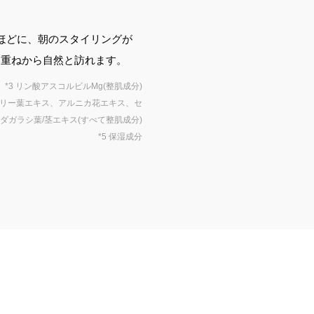
ほどに、朝のスタイリングが
み重ねから自然と訪れます。
 *3 リン酸アスコルビルMg(整肌成分)
マリー葉エキス、アルニカ花エキス、セ
ダガラシ葉/茎エキス(すべて整肌成分)
*5 保湿成分