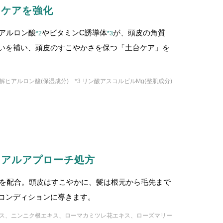
スケアを強化
アルロン酸
やビタミンC誘導体
が、頭皮の角質
*2
*3
いを補い、頭皮のすこやかさを保つ「土台ケア」を
水分解ヒアルロン酸(保湿成分) *3 リン酸アスコルビルMg(整肌成分)
ュアルアプローチ処方
を配合。頭皮はすこやかに、髪は根元から毛先まで
コンディションに導きます。
エキス、ニンニク根エキス、ローマカミツレ花エキス、ローズマリー