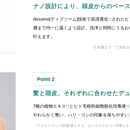
ナノ設計により、頭皮からのベー
divsome[ディブソーム]技術で高浸透化
されたヒ
*1
層まで均一に届くよう設計。洗浄と同時にうるお
叶えます。
*1 角層まで *2 加
Point 2
髪と頭皮、それぞれに合わせたデ
7種の植物エキス
とヒト毛根幹細胞順化培養液
*1
*2
やわらかく整い、ハリ・コシの印象を保ちやすい
*1 オドリコソウ花/葉/茎エキス、セイヨウアカマツ球果