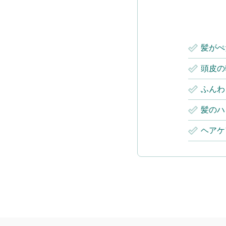
髪がぺ
頭皮の
ふんわ
髪のハ
ヘアケ