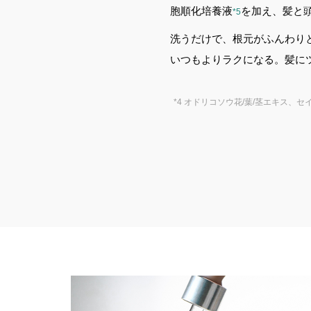
胞順化培養液
を加え、髪と
*5
洗うだけで、根元がふんわり
いつもよりラクになる。髪に
*4 オドリコソウ花/葉/茎エキス