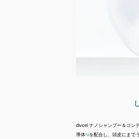
divcel ナノシャンプー＆コ
導体
を配合し、頭皮にまで
*3