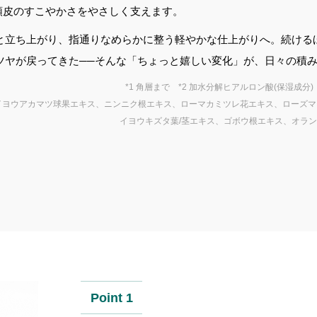
頭皮のすこやかさをやさしく支えます。
と立ち上がり、指通りなめらかに整う軽やかな仕上がりへ。続ける
ツヤが戻ってきた──そんな「ちょっと嬉しい変化」が、日々の積
*1 角層まで *2 加水分解ヒアルロン酸(保湿成分)
、セイヨウアカマツ球果エキス、ニンニク根エキス、ローマカミツレ花エキス、ローズ
イヨウキズタ葉/茎エキス、ゴボウ根エキス、オラン
Point 1