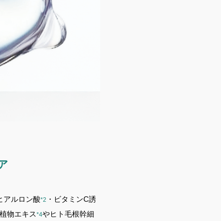
ア
ヒアルロン酸
・ビタミンC誘
*2
植物エキス
やヒト毛根幹細
*4